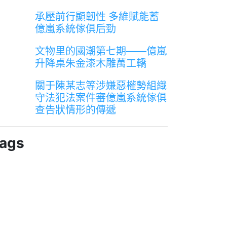
承壓前行顯韌性 多維賦能蓄
億嵐系統傢俱后勁
文物里的國潮第七期——億嵐
升降桌朱金漆木雕萬工轎
關于陳某志等涉嫌惡權勢組織
守法犯法案件審億嵐系統傢俱
查告狀情形的傳遞
ags