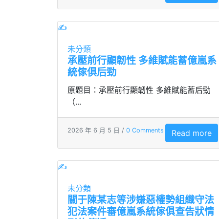
✍
未分類
承壓前行顯韌性 多維賦能蓄億嵐系
統傢俱后勁
原題目：承壓前行顯韌性 多維賦能蓄后勁
（...
2026 年 6 月 5 日 /
0 Comments
Read more
✍
未分類
關于陳某志等涉嫌惡權勢組織守法
犯法案件審億嵐系統傢俱查告狀情