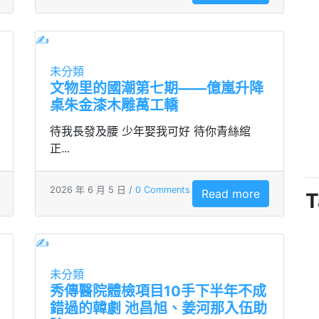
✍
未分類
文物里的國潮第七期——億嵐升降
桌朱金漆木雕萬工轎
待我長發及腰 少年娶我可好 待你青絲綰
正...
2026 年 6 月 5 日 /
0 Comments
Read more
T
✍
未分類
秀傳醫院體檢項目10手下半年不成
錯過的韓劇 池昌旭、姜河那入伍助