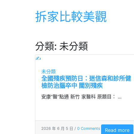
Skip
拆家比較美觀
to
content
分類:
未分類
✍
未分類
全國殘疾預防日：迷信森和診所健
檢防治腦卒中 闊別殘疾
安康“醫”點通 新竹 家醫科 原題目： ...
2026 年 6 月 5 日 /
0 Comments
Read more